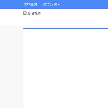
虞城直聘
致才招聘