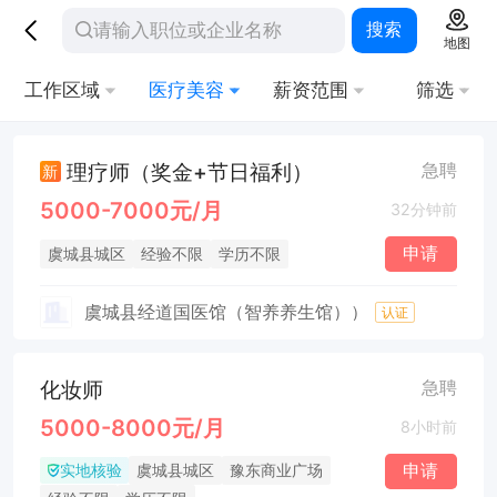
搜索
地图
工作区域
医疗美容
薪资范围
筛选
理疗师（奖金+节日福利）
急聘
新
5000-7000元/月
32分钟前
申请
虞城县城区
经验不限
学历不限
虞城县经道国医馆（智养养生馆））
认证
化妆师
急聘
5000-8000元/月
8小时前
实地核验
申请
虞城县城区
豫东商业广场