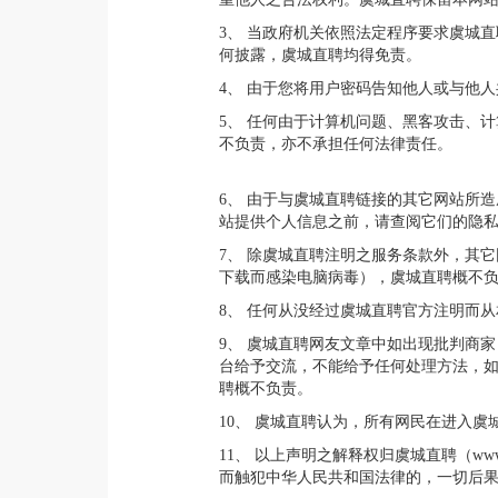
3、 当政府机关依照法定程序要求虞城
何披露，虞城直聘均得免责。
4、 由于您将用户密码告知他人或与他
5、 任何由于计算机问题、黑客攻击、
不负责，亦不承担任何法律责任。
6、 由于与虞城直聘链接的其它网站所
站提供个人信息之前，请查阅它们的隐
7、 除虞城直聘注明之服务条款外，其
下载而感染电脑病毒），虞城直聘概不
8、 任何从没经过虞城直聘官方注明而
9、 虞城直聘网友文章中如出现批判商
台给予交流，不能给予任何处理方法，
聘概不负责。
10、 虞城直聘认为，所有网民在进入
11、 以上声明之解释权归虞城直聘（ww
而触犯中华人民共和国法律的，一切后