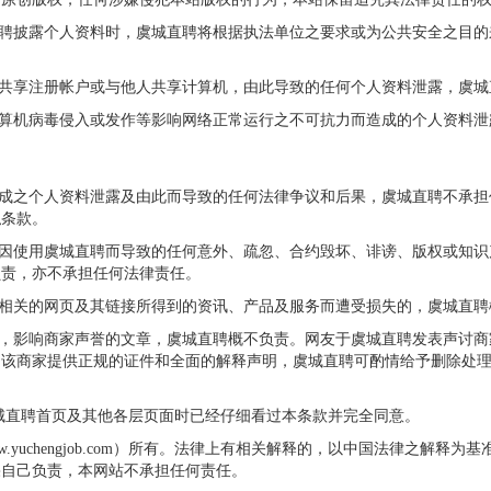
直聘披露个人资料时，虞城直聘将根据执法单位之要求或为公共安全之目
人共享注册帐户或与他人共享计算机，由此导致的任何个人资料泄露，虞
计算机病毒侵入或发作等影响网络正常运行之不可抗力而造成的个人资料
造成之个人资料泄露及由此而导致的任何法律争议和后果，虞城直聘不承
私条款。
它因使用虞城直聘而导致的任何意外、疏忽、合约毁坏、诽谤、版权或知
负责，亦不承担任何法律责任。
从相关的网页及其链接所得到的资讯、产品及服务而遭受损失的，虞城直
家，影响商家声誉的文章，虞城直聘概不负责。网友于虞城直聘发表声讨
如该商家提供正规的证件和全面的解释声明，虞城直聘可酌情给予删除处
虞城直聘首页及其他各层页面时已经仔细看过本条款并完全同意。
w.yuchengjob.com）所有。法律上有相关解释的，以中国法律之解
果自己负责，本网站不承担任何责任。