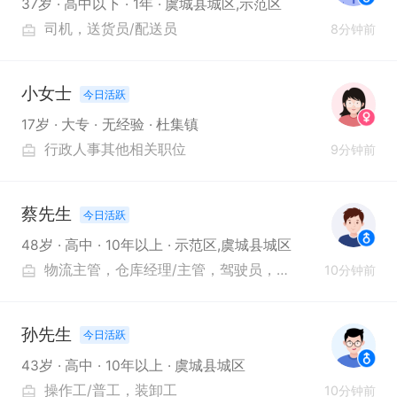
37岁
高中以下
1年
虞城县城区,示范区
司机
送货员/配送员
8分钟前
小女士
今日活跃
17岁
大专
无经验
杜集镇
行政人事其他相关职位
9分钟前
蔡先生
今日活跃
48岁
高中
10年以上
示范区,虞城县城区
物流主管
仓库经理/主管
驾驶员
物流经理
物流贸
10分钟前
孙先生
今日活跃
43岁
高中
10年以上
虞城县城区
操作工/普工
装卸工
10分钟前