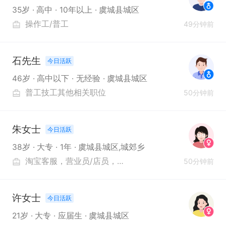
35岁
高中
10年以上
虞城县城区
操作工/普工
49分钟前
石先生
今日活跃
46岁
高中以下
无经验
虞城县城区
普工技工其他相关职位
50分钟前
朱女士
今日活跃
38岁
大专
1年
虞城县城区,城郊乡
淘宝客服
营业员/店员
推（营、促）销员
客服
百
50分钟前
许女士
今日活跃
21岁
大专
应届生
虞城县城区