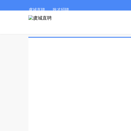
虞城直聘
致才招聘