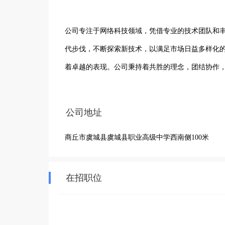
公司专注于网络科技领域，凭借专业的技术团队和
代步伐，不断探索新技术，以满足市场日益多样化
着卓越的表现。公司秉持着共胜的理念，团结协作
客户建立长期稳定的合作关系，深入了解客户需求
实现业务的增长与突破。凭借良好的口碑和专业的
公司地址
的品牌形象，未来将继续在网络科技领域深耕细作
商丘市虞城县虞城县职业高级中学西南侧100米
在招职位