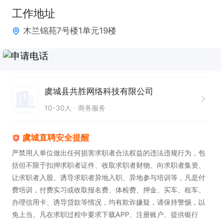
出合理解决方案。

工作地址
4. 具备耐心和细心，对待客户**认真负责，确保服务
木兰锦苑7号楼1单元19楼
质量。

工作时间：長白班

薪资待遇：5000-8000

职位福利：享有节日福利、周末双休 及晋升空间。
虞城县共胜网络科技有限公司
10-30人
商务服务
虞城直聘安全提醒
严禁用人单位做出任何损害求职者合法权益的违法违规行为，包
括但不限于扣押求职者证件、收取求职者财物、向求职者集资、
让求职者入股、诱导求职者异地入职、异地参与培训等，凡是付
费培训，付费实习或收取报名费、体检费、押金、买车、租车、
办理信用卡、诱导贷款等情况，均有欺诈嫌疑，请保持警惕，以
免上当。凡在求职过程中要求下载APP、注册账户、提供银行