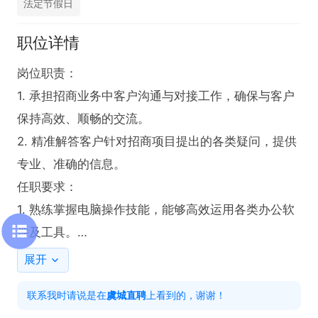
法定节假日
职位详情
岗位职责：

1. 承担招商业务中客户沟通与对接工作，确保与客户
保持高效、顺畅的交流。

2. 精准解答客户针对招商项目提出的各类疑问，提供
专业、准确的信息。

任职要求：

1. 熟练掌握电脑操作技能，能够高效运用各类办公软
件及工具。

2. 具备良好的沟通能力，能够清晰、准确地表达观
展开
点，理解客户需求。

联系我时请说是在
虞城直聘
上看到的，谢谢！
3. 拥有较强的问题解决能力，面对客户疑问能迅速给