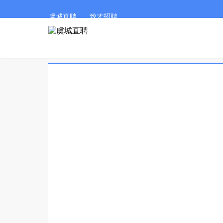
虞城直聘
致才招聘