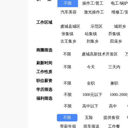
不限
操作工/普工
电工/锅
汽车美容
激光操作工
维修工/
工作区域
虞城县城区
示范区
城郊乡
张集镇
站集镇
乔集镇
古王集乡
刘集乡
田庙乡
商圈筛选
不限
虞城高新技术开发区
刷新时间
不限
今天
三天内
工作性质
职位薪资
不限
全职
兼职
学历筛选
不限
1000元以下
1000-200
福利筛选
不限
高中以下
高中
不限
五险
提供食宿
带薪年假
班车接送
工作餐