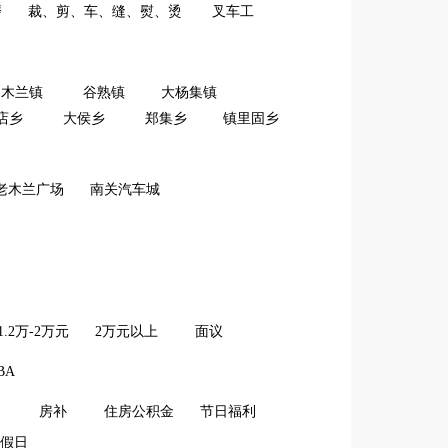
磨
裁、剪、车、缝、熨、烫
叉车工
木兰镇
谷熟镇
大杨集镇
店乡
大侯乡
郑集乡
镇里固乡
老木兰广场
南关汽车城
1.2万-2万元
2万元以上
面议
BA
房补
住房公积金
节日福利
假日