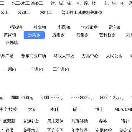
炉工
水工/木工/油漆工
钳、钣、铆、冲、焊、铸
车、铣、刨、
安装工
装卸工
水电工
普工技工其他相关职位
稍岗镇
杜集镇
利民镇
李老家乡
界沟镇
黄冢镇
沙集乡
店集乡
闻集乡
芒种桥乡
刘
营郭镇
万鼎广场
豫东商业广场
马牧大市场
万昌中心
人民公园
一周内
一个月内
三个月内
0元
2000-3000元
3000-5000元
5000-8000元
8000-1.2万元
中专/技校
大专
本科
硕士
博士
MBA/EM
年底双薪
交通补助
周末双休
加班补助
餐补
话补
年终奖
免费培训
晋升空间
年度旅游
定期体检
法定节