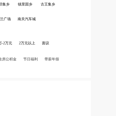
郑集乡
镇里固乡
古王集乡
兰广场
南关汽车城
2万-2万元
2万元以上
面议
住房公积金
节日福利
带薪年假