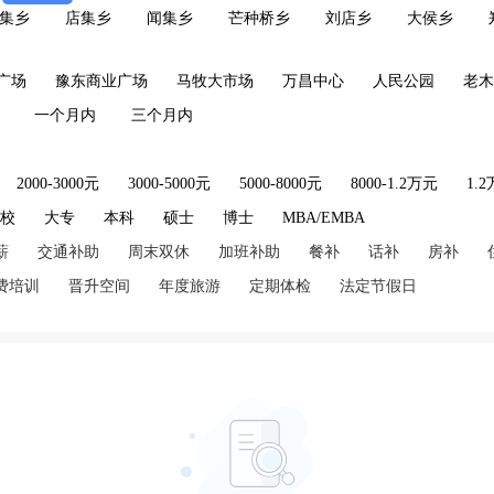
集乡
店集乡
闻集乡
芒种桥乡
刘店乡
大侯乡
广场
豫东商业广场
马牧大市场
万昌中心
人民公园
老木
一个月内
三个月内
2000-3000元
3000-5000元
5000-8000元
8000-1.2万元
1.
技校
大专
本科
硕士
博士
MBA/EMBA
薪
交通补助
周末双休
加班补助
餐补
话补
房补
费培训
晋升空间
年度旅游
定期体检
法定节假日