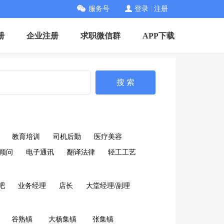
服务号
登录
|
注册
册
企业注册
求职微信群
APP下载
搜 索
教育培训
司机后勤
医疗美容
顾问
电子通讯
翻译法律
轻工工艺
吧
业务经理
店长
大堂经理/副理
谷熟镇
大杨集镇
张集镇