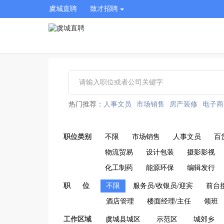
虞城直聘
致才招聘
热门推荐：
人事文员
市场销售
房产装修
电子商
职位类别
不限
市场销售
人事文员
百
物流贸易
设计包装
摄影影视
化工制药
能源环保
编辑发行
职 位
不限
服务员/收银员/迎宾
前台
酒店管理
楼面经理/主任
领班
工作区域
虞城县城区
示范区
城郊乡