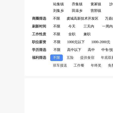
站集镇
乔集镇
黄冢镇
沙
刘集乡
田庙乡
营郭镇
商圈筛选
不限
虞城高新技术开发区
万鼎
刷新时间
不限
今天
三天内
一周内
工作性质
不限
全职
兼职
职位薪资
不限
1000元以下
1000-2000元
学历筛选
不限
高中以下
高中
中专/
福利筛选
不限
五险
提供食宿
年底双
班车接送
工作餐
年终奖
免