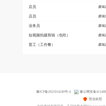
店员
虞城
店员
虞城
业务员
虞城
短视频拍摄剪辑（包吃）
虞城
普工（工作餐）
虞城
豫ICP备2021014249号-4
豫公网安备4114000
营业执照