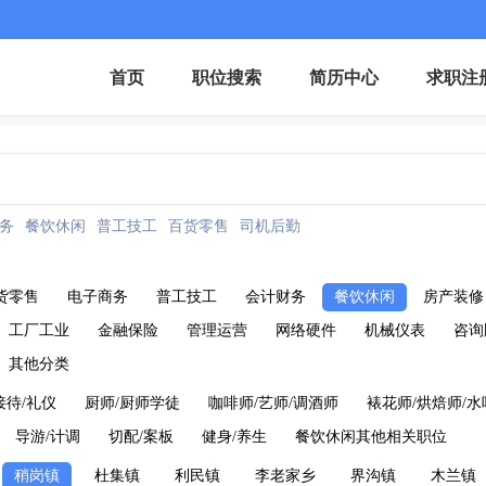
首页
职位搜索
简历中心
求职注
务
餐饮休闲
普工技工
百货零售
司机后勤
货零售
电子商务
普工技工
会计财务
餐饮休闲
房产装修
工厂工业
金融保险
管理运营
网络硬件
机械仪表
咨询
其他分类
接待/礼仪
厨师/厨师学徒
咖啡师/艺师/调酒师
裱花师/烘焙师/水
导游/计调
切配/案板
健身/养生
餐饮休闲其他相关职位
稍岗镇
杜集镇
利民镇
李老家乡
界沟镇
木兰镇