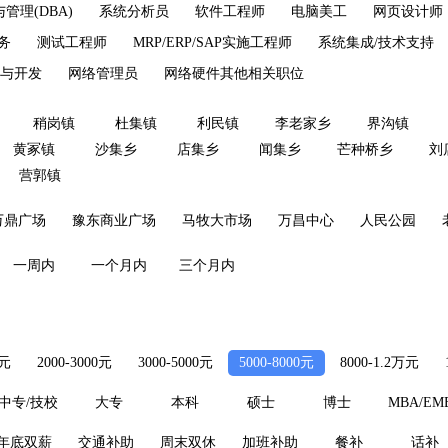
管理(DBA)
系统分析员
软件工程师
电脑美工
网页设计师
商务
测试工程师
MRP/ERP/SAP实施工程师
系统集成/技术支持
与开发
网络管理员
网络硬件其他相关职位
稍岗镇
杜集镇
利民镇
李老家乡
界沟镇
黄冢镇
沙集乡
店集乡
闻集乡
芒种桥乡
刘
营郭镇
万鼎广场
豫东商业广场
马牧大市场
万昌中心
人民公园
一周内
一个月内
三个月内
0元
2000-3000元
3000-5000元
5000-8000元
8000-1.2万元
中专/技校
大专
本科
硕士
博士
MBA/EM
年底双薪
交通补助
周末双休
加班补助
餐补
话补