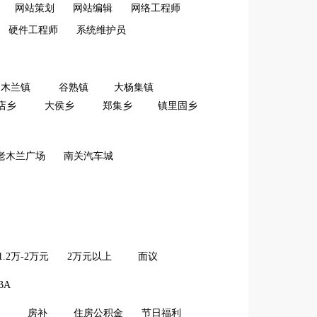
网站策划
网站编辑
网络工程师
硬件工程师
系统维护员
木兰镇
谷熟镇
大杨集镇
店乡
大侯乡
郑集乡
镇里固乡
老木兰广场
南关汽车城
1.2万-2万元
2万元以上
面议
BA
房补
住房公积金
节日福利