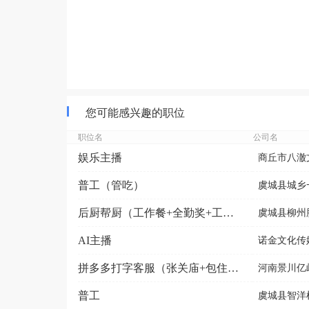
您可能感兴趣的职位
职位名
公司名
娱乐主播
商丘市八澈
普工（管吃）
虞城县城乡
后厨帮厨（工作餐+全勤奖+工龄奖）
虞城县柳州
AI主播
诺金文化传媒
拼多多打字客服（张关庙+包住单间）
河南景川亿
普工
虞城县智洋