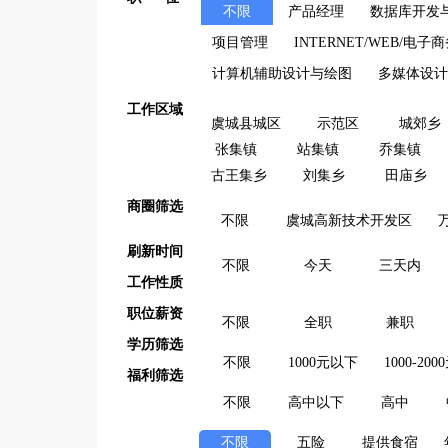
不限
产品经理
数据库开发与
项目管理
INTERNET/WEB/电子
计算机辅助设计与绘图
多媒体设计
工作区域
虞城县城区
示范区
城郊乡
张集镇
站集镇
乔集镇
古王集乡
刘集乡
田庙乡
商圈筛选
不限
虞城高新技术开发区
刷新时间
不限
今天
三天内
工作性质
职位薪资
不限
全职
兼职
学历筛选
不限
1000元以下
1000-200
福利筛选
不限
高中以下
高中
不限
五险
提供食宿