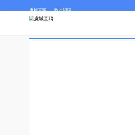
虞城直聘
致才招聘