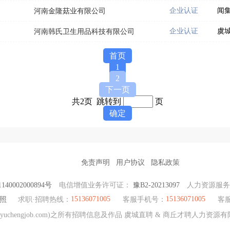
企业认证
闻
河南金隆菇业有限公司
企业认证
虞
河南韩氏卫生用品科技有限公司
首页
1
2
下一页
共2页 跳转到
页
确定
免责声明
用户协议
隐私政策
40002000894号
电信增值业务许可证：
豫B2-20213097
人力资源服
15136071005
15136071005
照
求职·招聘热线：
客服手机号：
客
uchengjob.com)之所有招聘信息及作品 虞城直聘 & 商丘才聘人力