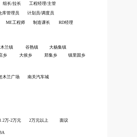
组长/拉长
工程经理/主管
仓库管理员
计划员/调度员
ME工程师
制造课长
RD经理
木兰镇
谷熟镇
大杨集镇
店乡
大侯乡
郑集乡
镇里固乡
老木兰广场
南关汽车城
1.2万-2万元
2万元以上
面议
BA