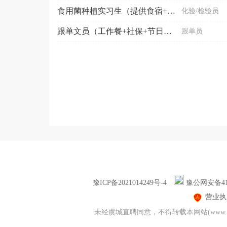
食用菌种植实习生（提供食宿+接受应届毕业生）
化验/检验员
跟单文员（工作餐+社保+节日福利）（不含销售）
跟单员
豫ICP备2021014249号-4
豫公网安备411
营业执
未经虞城直聘同意，不得转载本网站(www.y