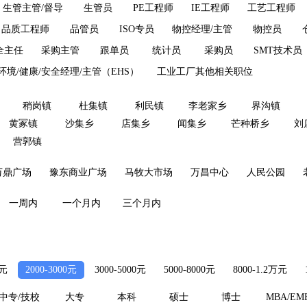
生管主管/督导
生管员
PE工程师
IE工程师
工艺工程师
品质工程师
品管员
ISO专员
物控经理/主管
物控员
全主任
采购主管
跟单员
统计员
采购员
SMT技术员
环境/健康/安全经理/主管（EHS）
工业工厂其他相关职位
稍岗镇
杜集镇
利民镇
李老家乡
界沟镇
黄冢镇
沙集乡
店集乡
闻集乡
芒种桥乡
刘
营郭镇
万鼎广场
豫东商业广场
马牧大市场
万昌中心
人民公园
一周内
一个月内
三个月内
0元
2000-3000元
3000-5000元
5000-8000元
8000-1.2万元
中专/技校
大专
本科
硕士
博士
MBA/EM