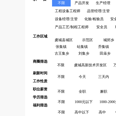
不限
产品开发
生产经理
工程设备工程师
品管经理/主管
设备经理/主管
化验/检验员
安
产品工艺/制程工程师
安全员
工作区域
虞城县城区
示范区
城郊乡
张集镇
站集镇
乔集镇
古王集乡
刘集乡
田庙乡
商圈筛选
不限
虞城高新技术开发区
刷新时间
不限
今天
三天内
工作性质
职位薪资
不限
全职
兼职
学历筛选
不限
1000元以下
1000-200
福利筛选
不限
高中以下
高中