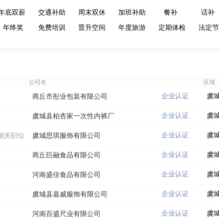
年底双薪
交通补助
周末双休
加班补助
餐补
话补
年终奖
免费培训
晋升空间
年度旅游
定期体检
法定节
公司名
区域
企业认证
虞
商丘市彤业包装有限公司
企业认证
虞
虞城县柏杏家一次性内裤厂
企业认证
虞
相关职位
虞城思琪服饰有限公司
企业认证
虞
商丘巨融食品有限公司
企业认证
虞
河南盛佳食品有限公司
企业认证
虞
虞城县嘉威服饰有限公司
企业认证
虞
河南百盛尺业有限公司