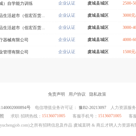
企业认证
虞城县城区
2500-
城）自学能力训练
企业认证
虞城县城区
3000元
生活超市（佰宏百货...
企业认证
虞城县城区
3000-
生活超市（佰宏百货...
企业认证
虞城县城区
4000-
疗器械有限公司
企业认证
虞城县城区
1500
业管理有限公司
免责声明
用户协议
隐私政策
40002000894号
电信增值业务许可证：
豫B2-20213097
人力资源服
15136071005
15136071005
照
求职·招聘热线：
客服手机号：
客
uchengjob.com)之所有招聘信息及作品 虞城直聘 & 商丘才聘人力