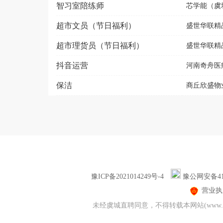
智习室陪练师
芯学能（虞
超市文员（节日福利）
盛世华联精品
超市理货员（节日福利）
盛世华联精品
抖音运营
河南奇舟医
保洁
商丘欣盛物
豫ICP备2021014249号-4
豫公网安备411
营业执
未经虞城直聘同意，不得转载本网站(www.y