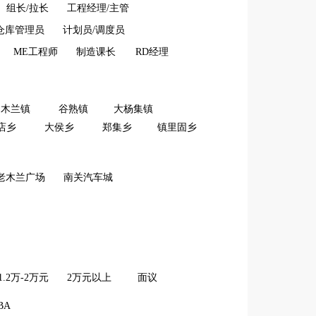
组长/拉长
工程经理/主管
仓库管理员
计划员/调度员
ME工程师
制造课长
RD经理
木兰镇
谷熟镇
大杨集镇
店乡
大侯乡
郑集乡
镇里固乡
老木兰广场
南关汽车城
1.2万-2万元
2万元以上
面议
BA