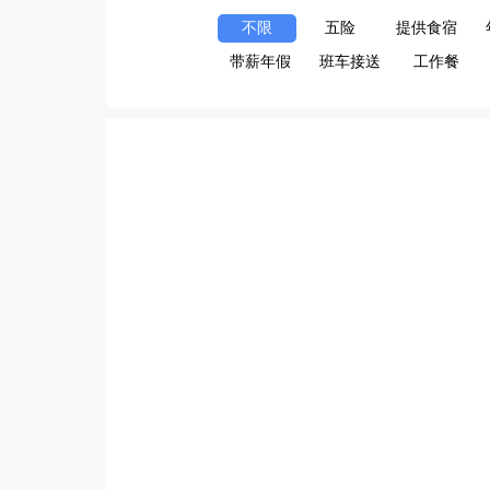
不限
五险
提供食宿
带薪年假
班车接送
工作餐