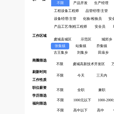
不限
产品开发
生产经理
工程设备工程师
品管经理/主管
设备经理/主管
化验/检验员
安
产品工艺/制程工程师
安全员
工作区域
虞城县城区
示范区
城郊乡
张集镇
站集镇
乔集镇
古王集乡
刘集乡
田庙乡
商圈筛选
不限
虞城高新技术开发区
刷新时间
不限
今天
三天内
工作性质
职位薪资
不限
全职
兼职
学历筛选
不限
1000元以下
1000-200
福利筛选
不限
高中以下
高中