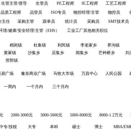
生管主管/督导
生管员
PE工程师
IE工程师
工艺工程师
品质工程师
品管员
ISO专员
物控经理/主管
物控员
全主任
采购主管
跟单员
统计员
采购员
SMT技术员
环境/健康/安全经理/主管（EHS）
工业工厂其他相关职位
稍岗镇
杜集镇
利民镇
李老家乡
界沟镇
黄冢镇
沙集乡
店集乡
闻集乡
芒种桥乡
刘
营郭镇
万鼎广场
豫东商业广场
马牧大市场
万昌中心
人民公园
一周内
一个月内
三个月内
0元
2000-3000元
3000-5000元
5000-8000元
8000-1.2万元
中专/技校
大专
本科
硕士
博士
MBA/EM