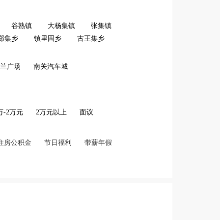
谷熟镇
大杨集镇
张集镇
郑集乡
镇里固乡
古王集乡
兰广场
南关汽车城
2万-2万元
2万元以上
面议
住房公积金
节日福利
带薪年假