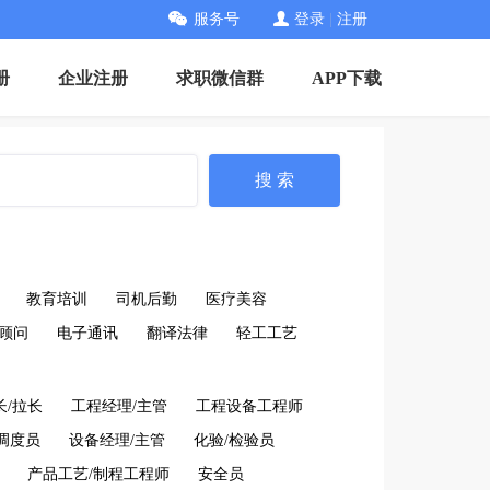
服务号
登录
|
注册
册
企业注册
求职微信群
APP下载
搜 索
教育培训
司机后勤
医疗美容
顾问
电子通讯
翻译法律
轻工工艺
长/拉长
工程经理/主管
工程设备工程师
调度员
设备经理/主管
化验/检验员
产品工艺/制程工程师
安全员