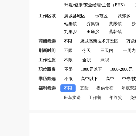
环境/健康/安全经理/主管（EHS）
工作区域
虞城县城区
示范区
城郊乡
站集镇
乔集镇
黄冢镇
沙
刘集乡
田庙乡
营郭镇
商圈筛选
不限
虞城高新技术开发区
万鼎
刷新时间
不限
今天
三天内
一周内
工作性质
不限
全职
兼职
职位薪资
不限
1000元以下
1000-2000元
学历筛选
不限
高中以下
高中
中专/
福利筛选
不限
五险
提供食宿
年底双
班车接送
工作餐
年终奖
免