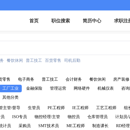
首页
职位搜索
简历中心
求职注
务
餐饮休闲
普工技工
百货零售
司机后勤
货零售
电子商务
普工技工
会计财务
餐饮休闲
房产装修
工厂工业
金融保险
管理运营
网络硬件
机械仪表
咨询
其他分类
管主管/督导
生管员
PE工程师
IE工程师
工艺工程师
组
管员
ISO专员
物控经理/主管
物控员
仓库管理员
计划员/
统计员
采购员
SMT技术员
ME工程师
制造课长
RD经理