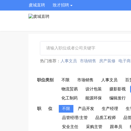
虞城直聘
致才招聘
热门推荐：
人事文员
市场销售
房产装修
电子商
职位类别
不限
市场销售
人事文员
百
物流贸易
设计包装
摄影影视
化工制药
能源环保
编辑发行
职 位
不限
产品开发
生产经理
生
品管经理/主管
品质工程师
品
安全主任
采购主管
跟单员