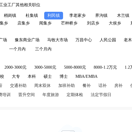
工业工厂其他相关职位
稍岗镇
杜集镇
利民镇
李老家乡
界沟镇
木兰镇
集乡
店集乡
闻集乡
芒种桥乡
刘店乡
大侯乡
广场
豫东商业广场
马牧大市场
万昌中心
人民公园
老木
一个月内
三个月内
2000-3000元
3000-5000元
5000-8000元
8000-1.2万元
1.
技校
大专
本科
硕士
博士
MBA/EMBA
薪
交通补助
周末双休
加班补助
餐补
话补
房补
费培训
晋升空间
年度旅游
定期体检
法定节假日