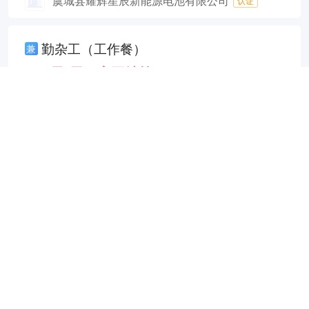
虞城县耀辉星辰新能源电池有限公司
认证
勤杂工（工作餐）
兼
150元/天（完工结算）
29分钟前
申请
田庙乡
经验不限
学历不限
商丘汇星牧业有限公司
认证
品控主管（工作餐）
4000-7000元/月
30分钟前
申请
虞城县城区
2年
学历不限
河南馔润食品科技有限公司
认证