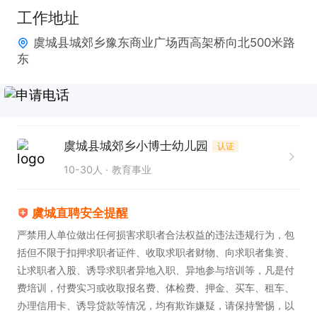
一个环节。

工作地址
4. 应具备耐心与爱心，为幼儿和家长营造温暖、关怀
虞城县城郊乡豫东商业广场西高架桥向北500米路
的氛围。

东
5. 需有团队协作精神，能与园内其他教职工默契配
合。

6. 具备一定的组织协调能力，妥善安排相关工作。

虞城县城郊乡小博士幼儿园
认证
本岗位为幼儿园主班教师，提供工作餐、食宿、交通
10-30人
教育事业
补助、话补，享受法定节假日。诚邀符合要求的您加
入，一起为孩子们的成长贡献力量！若您是通过虞城
虞城直聘安全提醒
直聘看到此信息，请在打电话时提及，感谢您的关
严禁用人单位做出任何损害求职者合法权益的违法违规行为，包
注！
括但不限于扣押求职者证件、收取求职者财物、向求职者集资、
让求职者入股、诱导求职者异地入职、异地参与培训等，凡是付
费培训，付费实习或收取报名费、体检费、押金、买车、租车、
办理信用卡、诱导贷款等情况，均有欺诈嫌疑，请保持警惕，以