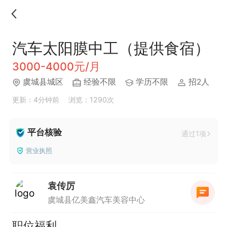
汽车太阳膜中工（提供食宿）
3000-4000元/月
虞城县城区
经验不限
学历不限
招2人
更新：4分钟前
浏览：1290次
平台核验
通过1项
营业执照
袁传厉
虞城县亿美鑫汽车美容中心
职位福利