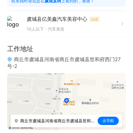
联系我时请说是在
虞城直聘
上看到的，谢谢！
2. 掌握汽车美容行业标准专业工具的使用方法。

3. 拥有良好的学习能力，能快速掌握新的施工技术与
虞城县亿美鑫汽车美容中心
认证
工艺。

10人以下
汽车美容
4. 工作认真负责，注重细节，确保每一项施工任务的
高质量完成。

工作地址
5. 具备较强的团队协作精神，能与同事默契配合，共
商丘市虞城县河南省商丘市虞城县世和府西门27
同推进工作。

号-2
工作时间：長白班

职位福利：提供食宿，节日福利 。每月1号发放工
资。
商丘市虞城县河南省商丘市虞城县世和府西门27号-2
去导航