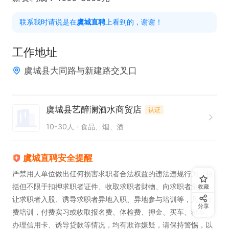
联系我时请说是在
虞城直聘
上看到的，谢谢！
工作地址
虞城县大同路与新建路交叉口
虞城县艺醉澜酒水商贸店
认证
10-30人
食品、烟、酒
虞城直聘安全提醒
严禁用人单位做出任何损害求职者合法权益的违法违规行为，包
括但不限于扣押求职者证件、收取求职者财物、向求职者集资、
收藏
让求职者入股、诱导求职者异地入职、异地参与培训等，凡是付
分享
费培训，付费实习或收取报名费、体检费、押金、买车、租车、
办理信用卡、诱导贷款等情况，均有欺诈嫌疑，请保持警惕，以