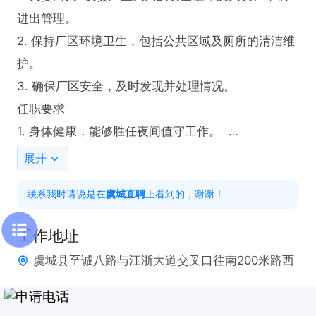
进出管理。  

2. 保持厂区环境卫生，包括公共区域及厕所的清洁维
护。  

3. 确保厂区安全，及时发现并处理情况。  

任职要求  

1. 身体健康，能够胜任夜间值守工作。  

2. 具备基本的责任心和沟通能力，能适应独立工作环
展开
境。  

联系我时请说是在
虞城直聘
上看到的，谢谢！
3. 有相关门卫或安保工作经验者
工作地址
虞城县至诚八路与江浙大道交叉口往南200米路西