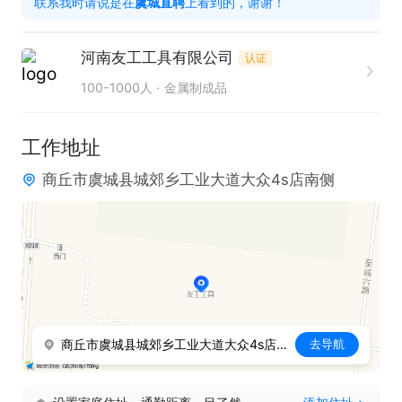
联系我时请说是在
虞城直聘
上看到的，谢谢！
工作时间：八小时，法定节假日正常休息。

薪资待遇优厚，提供全勤奖、工作中餐，享有带薪年
河南友工工具有限公司
认证
假，加班有补贴。同时，还有外贸跟单（工作餐）、
100-1000人
金属制成品
节日福利、年终奖以及广阔的晋升空间等福利。在这
里，你将在一个充满活力与机遇的环境中，凭借自身
工作地址
专业能力，不断拓展业务版图，实现职业价值的提
商丘市虞城县城郊乡工业大道大众4s店南侧
升。我们期待你凭借扎实的英语功底和丰富的经验，
为团队注入新的活力，共创贸易领域的辉煌篇章。
商丘市虞城县城郊乡工业大道大众4s店南侧
去导航