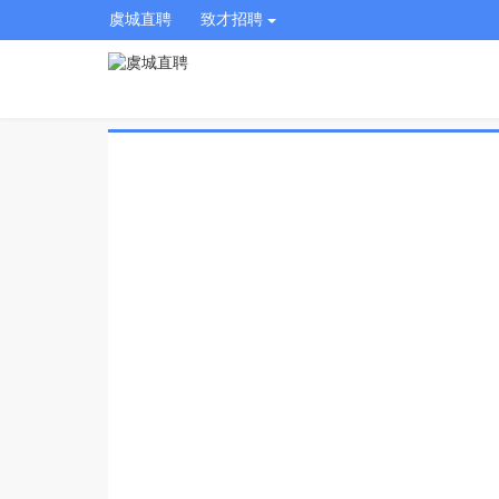
虞城直聘
致才招聘