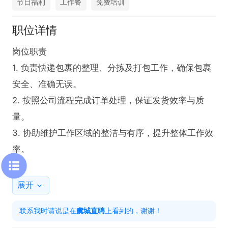
节日福利
工作餐
免费培训
职位详情
岗位职责  

1. 负责快递包裹的整理、分拣及打包工作，确保包裹
安全、准确无误。  

2. 按照公司流程完成订单处理，保证发货效率与质
量。  

3. 协助维护工作区域的整洁与有序，提升整体工作效
率。  

任职要求  

展开
1. 具备基本的沟通能力与责任心，能适应**重复性工
联系我时请说是在
虞城直聘
上看到的，谢谢！
作。  
