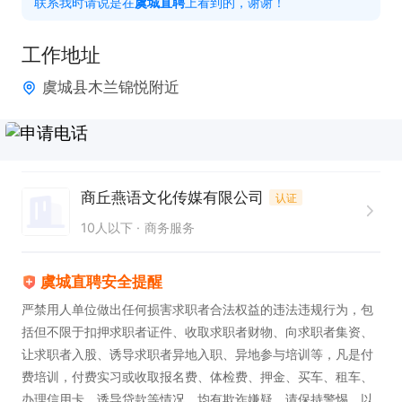
联系我时请说是在
虞城直聘
上看到的，谢谢！
2. 具备较强的学习意愿与适应能力。

3. 对互联网行业感兴趣，愿意尝试新兴职业发展方
工作地址
向。
虞城县木兰锦悦附近
商丘燕语文化传媒有限公司
认证
10人以下
商务服务
虞城直聘安全提醒
严禁用人单位做出任何损害求职者合法权益的违法违规行为，包
括但不限于扣押求职者证件、收取求职者财物、向求职者集资、
让求职者入股、诱导求职者异地入职、异地参与培训等，凡是付
费培训，付费实习或收取报名费、体检费、押金、买车、租车、
办理信用卡、诱导贷款等情况，均有欺诈嫌疑，请保持警惕，以