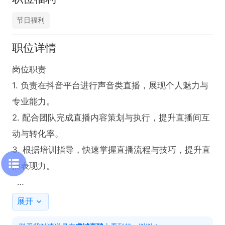
节日福利
职位详情
岗位职责  

1. 负责在抖音平台进行声音类直播，展现个人魅力与
专业能力。  

2. 配合团队完成直播内容策划与执行，提升直播间互
动与转化率。  

3. 根据培训指导，快速掌握直播流程与技巧，提升直
播表现力。  

任职要求  

展开
1. 普通话标准，具备良好的语言表达与沟通能力。  
