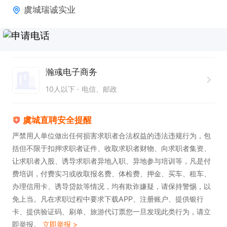
虞城瑞诚实业
瀚彧电子商务
10人以下
电信、邮政
虞城直聘安全提醒
严禁用人单位做出任何损害求职者合法权益的违法违规行为，包
括但不限于扣押求职者证件、收取求职者财物、向求职者集资、
让求职者入股、诱导求职者异地入职、异地参与培训等，凡是付
费培训，付费实习或收取报名费、体检费、押金、买车、租车、
办理信用卡、诱导贷款等情况，均有欺诈嫌疑，请保持警惕，以
免上当。凡在求职过程中要求下载APP、注册账户、提供银行
卡、提供验证码、刷单、旅游代订票您一旦发现此类行为，请立
即举报。
立即举报 >