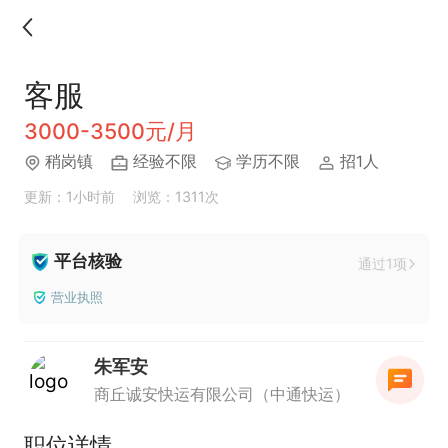
客服
3000-3500元/月
稍岗镇
经验不限
学历不限
招1人
更新：1小时前
浏览：1311次
平台核验
通过1项
营业执照
朱军安
商丘诚安快运有限公司（中通快运）
职位详情