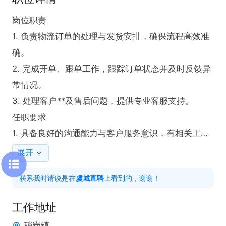
岗位职责  

1. 负责物流订单的处理与发货安排，确保流程高效准
确。  

2. 完成开单、跟单工作，跟踪订单状态并及时反馈异
常情况。  

3. 处理客户**及售后问题，提供专业客服支持。  

任职要求  

1. 具备良好的沟通能力与客户服务意识，有相关工作
经验者**。  

展开
2. 熟悉物流及订单处理流程，能熟练使用办公软件及
联系我时请说是在
虞城直聘
上看到的，谢谢！
ERP系统。  
工作地址
稍岗镇