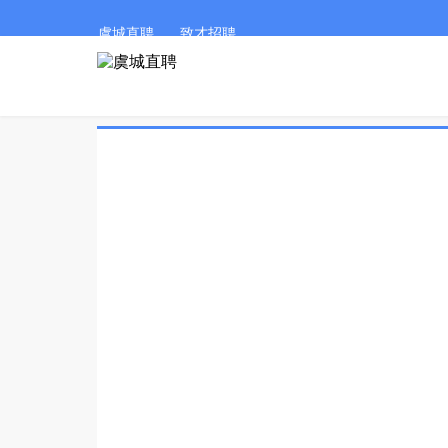
虞城直聘
致才招聘