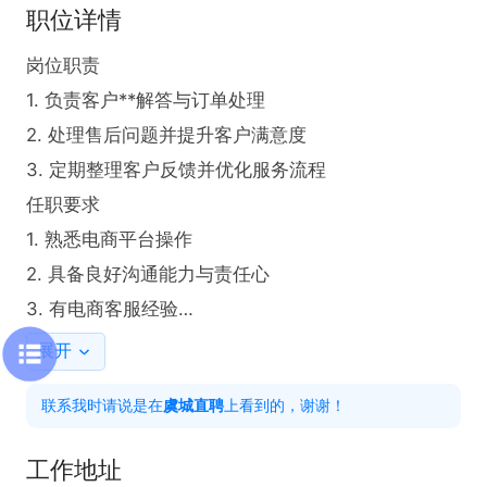
职位详情
岗位职责  

1. 负责客户**解答与订单处理  

2. 处理售后问题并提升客户满意度  

3. 定期整理客户反馈并优化服务流程  

任职要求  

1. 熟悉电商平台操作  

2. 具备良好沟通能力与责任心  

3. 有电商客服经验

薪资待遇：3000-4000
展开
联系我时请说是在
虞城直聘
上看到的，谢谢！
工作地址