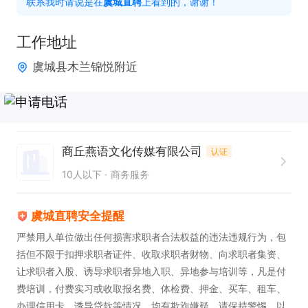
联系我时请说是在
虞城直聘
上看到的，谢谢！
2. 拥有出色的沟通与问题解决能力，能够高效应对客
户问题。

工作地址
3. 工作态度认真负责，具备强烈的服务意识，专注于
虞城县木兰锦悦附近
为客户提供优质服务。

薪资待遇：5000-8000

商丘燕语文化传媒有限公司
认证
招聘人数：6

10人以下
商务服务
员工福利：提供免费培训，助力员工提升专业技能；
虞城直聘安全提醒
享有节日福利，增添工作幸福感。 声音客服 （不会
严禁用人单位做出任何损害求职者合法权益的违法违规行为，包
可教），节日福利
括但不限于扣押求职者证件、收取求职者财物、向求职者集资、
让求职者入股、诱导求职者异地入职、异地参与培训等，凡是付
费培训，付费实习或收取报名费、体检费、押金、买车、租车、
办理信用卡、诱导贷款等情况，均有欺诈嫌疑，请保持警惕，以