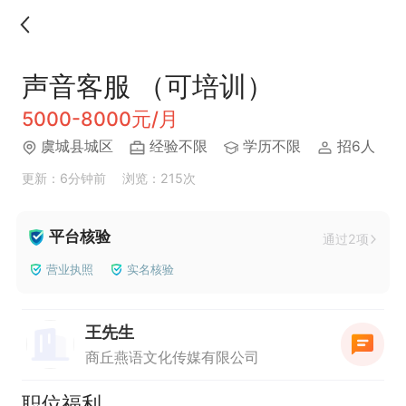
声音客服 （可培训）
5000-8000元/月
虞城县城区
经验不限
学历不限
招6人
更新：6分钟前
浏览：215次
平台核验
通过2项
营业执照
实名核验
王先生
商丘燕语文化传媒有限公司
职位福利