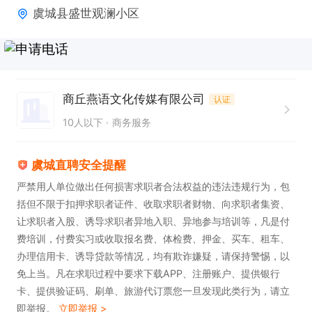
虞城县盛世观澜小区
3. 具备较强的应变能力，可**应对直播过程中的各种
突发情况，保证直播顺利进行。

薪资待遇：5000 - 8000

商丘燕语文化传媒有限公司
认证
10人以下
商务服务
招聘人数：6

虞城直聘安全提醒
员工福利：提供免费培训，助力提升专业技能；享受
严禁用人单位做出任何损害求职者合法权益的违法违规行为，包
不露脸声音主播专属福利；还有节日福利等你领取。
括但不限于扣押求职者证件、收取求职者财物、向求职者集资、
让求职者入股、诱导求职者异地入职、异地参与培训等，凡是付
费培训，付费实习或收取报名费、体检费、押金、买车、租车、
办理信用卡、诱导贷款等情况，均有欺诈嫌疑，请保持警惕，以
免上当。凡在求职过程中要求下载APP、注册账户、提供银行
卡、提供验证码、刷单、旅游代订票您一旦发现此类行为，请立
即举报。
立即举报 >