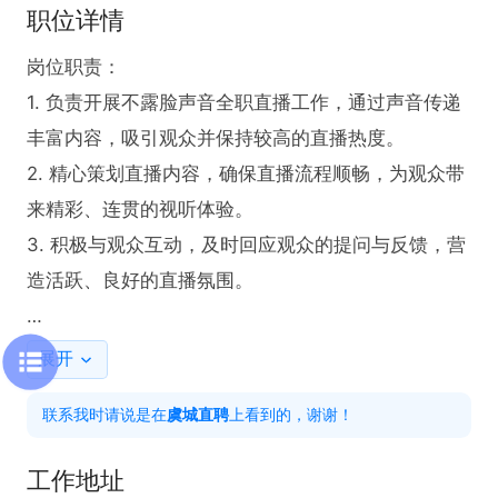
职位详情
岗位职责：

1. 负责开展不露脸声音全职直播工作，通过声音传递
丰富内容，吸引观众并保持较高的直播热度。

2. 精心策划直播内容，确保直播流程顺畅，为观众带
来精彩、连贯的视听体验。

3. 积极与观众互动，及时回应观众的提问与反馈，营
造活跃、良好的直播氛围。

任职要求：

展开
1. 具备流利说普通话的能力，此为开展直播工作的必
联系我时请说是在
虞城直聘
上看到的，谢谢！
备基础条件，需发音标准、表达清晰流畅。

2. 拥有出色的语言表达能力，能够生动、形象地通过
工作地址
声音展现直播内容，吸引听众注意力。
