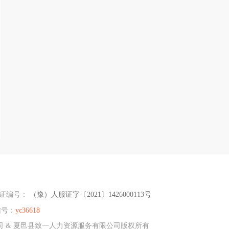
可证编号：
（豫）人服证字〔2021〕1426000113号
信号：
yc36618
限公司 & 夏邑县致一人力资源服务有限公司版权所有