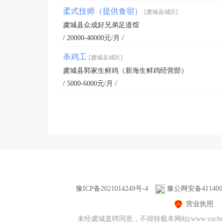
柔式技师（提供食宿）
[虞城县城区]
虞城县众成好兄弟足道馆
/ 20000-40000元/月 /
杀鸡工
[虞城县城区]
虞城县郭家生鲜鸡（新海生鲜鸡经营部）
/ 5000-6000元/月 /
豫ICP备2021014249号-4
豫公网安备4114000
营业执照
未经虞城直聘同意，不得转载本网站(www.yuc