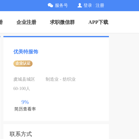
服务号
登录
|
注册
册
企业注册
求职微信群
APP下载
优美特服饰
企业认证
虞城县城区
制造业 - 纺织业
60-100人
9%
简历查看率
联系方式