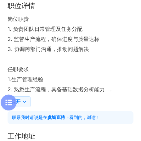
职位详情
岗位职责  

1. 负责团队日常管理及任务分配  

2. 监督生产流程，确保进度与质量达标  

3. 协调跨部门沟通，推动问题解决  

任职要求  

1.生产管理经验  

2. 熟悉生产流程，具备基础数据分析能力  

3. 沟通协调能力强，有团队管理经验者 

展开
联系我时请说是在
虞城直聘
上看到的，谢谢！
工作时间：長白班

薪资待遇：6000-10000

工作地址
员工福利：工作餐