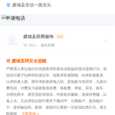
虞城县至信一路东头
虞城县燚腾服饰
认证
10-30人
服装鞋帽
虞城直聘安全提醒
严禁用人单位做出任何损害求职者合法权益的违法违规行为，包
括但不限于扣押求职者证件、收取求职者财物、向求职者集资、
让求职者入股、诱导求职者异地入职、异地参与培训等，凡是付
费培训，付费实习或收取报名费、体检费、押金、买车、租车、
办理信用卡、诱导贷款等情况，均有欺诈嫌疑，请保持警惕，以
免上当。凡在求职过程中要求下载APP、注册账户、提供银行
卡、提供验证码、刷单、旅游代订票您一旦发现此类行为，请立
即举报。
立即举报 >