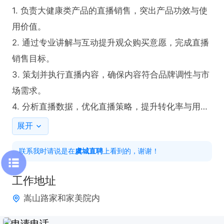
1. 负责大健康类产品的直播销售，突出产品功效与使
用价值。  

2. 通过专业讲解与互动提升观众购买意愿，完成直播
销售目标。  

3. 策划并执行直播内容，确保内容符合品牌调性与市
场需求。  

4. 分析直播数据，优化直播策略，提升转化率与用户
粘性。  

展开
5. 与团队协作，配合选品、脚本撰写及后期运营工
联系我时请说是在
虞城直聘
上看到的，谢谢！
作。  

6. 维护直播间氛围，增强粉丝互动与品牌忠诚度。

工作地址
嵩山路家和家美院内
任职要求  

1. 具备良好的语言表达能力，有直播经验者**，需持