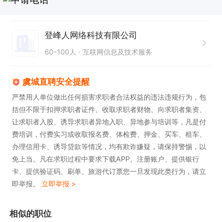
有相关主播资质证书。  

2. 熟悉大健康领域知识，了解产品成分与功效，具备
登峰人网络科技有限公司
一定的医学或营养学基础。  

60-100人
互联网信息及技术服务
3. 具备较强的学习能力与应变能力，能快速适应直播
节奏与内容变化。  

虞城直聘安全提醒
4. 工作积极主动，责任心强，有团队合作精神与抗压
严禁用人单位做出任何损害求职者合法权益的违法违规行为，包
能力。  

括但不限于扣押求职者证件、收取求职者财物、向求职者集资、
5. 拥有良好的形象气质与镜头感，能够展现专业且亲
让求职者入股、诱导求职者异地入职、异地参与培训等，凡是付
费培训，付费实习或收取报名费、体检费、押金、买车、租车、
和的主播形象。  

办理信用卡、诱导贷款等情况，均有欺诈嫌疑，请保持警惕，以
6. 有电商直播、短视频内容创作等相关经验者**考
免上当。凡在求职过程中要求下载APP、注册账户、提供银行
虑。
卡、提供验证码、刷单、旅游代订票您一旦发现此类行为，请立
即举报。
立即举报 >
相似的职位