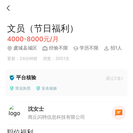
文员（节日福利）
4000-8000元/月
虞城县城区
经验不限
学历不限
招1人
更新：24分钟前
浏览：3051次
平台核验
通过2项
营业执照
实名核验
沈女士
商丘闪聘信息科技有限公司
职位福利