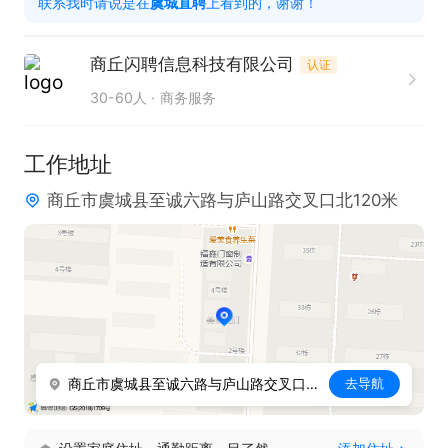
联系我时请说是在
虞城直聘
上看到的，谢谢！
3. 熟悉基本办公软件操作，具备基础文字处理能力。

综合薪资：4000~8000

商丘闪聘信息科技有限公司
认证
工作时间：上午8:30-12：00  下午13：30-17:30
30-60人
商务服务
工作地址
商丘市虞城县至诚六路与庐山路交叉口北120米
商丘市虞城县至诚六路与庐山路交叉口北120米
去导航