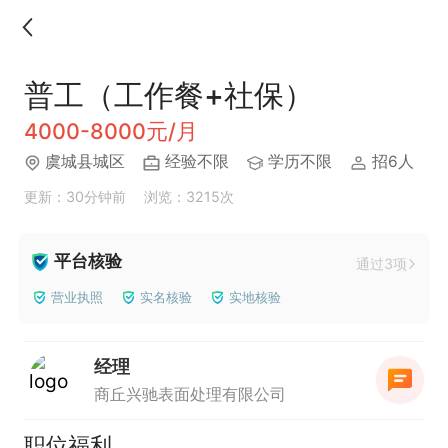
普工（工作餐+社保）
4000-8000元/月
虞城县城区
经验不限
学历不限
招6人
更新：30分钟前
浏览：3215次
平台核验
通过3项
营业执照
实名核验
实地核验
经理
商丘兴驰表面处理有限公司
职位福利