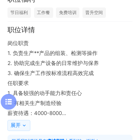
节日福利
工作餐
免费培训
晋升空间
职位详情
岗位职责

1. 负责生产**产品的组装、检测等操作

2. 协助完成生产设备的日常维护与保养

3. 确保生产工作按标准流程高效完成

任职要求

1. 具备较强的动手能力和责任心

2. 有相关生产制造经验

薪资待遇：4000-8000

工作时间：長白班
展开