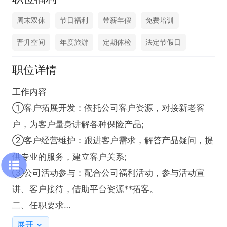
周末双休
节日福利
带薪年假
免费培训
晋升空间
年度旅游
定期体检
法定节假日
职位详情
工作内容

①客户拓展开发：依托公司客户资源，对接新老客
户，为客户量身讲解各种保险产品;

②客户经营维护：跟进客户需求，解答产品疑问，提
供专业的服务，建立客户关系;

③公司活动参与：配合公司福利活动，参与活动宣
讲、客户接待，借助平台资源**拓客。

二、任职要求

①性格开朗、善于沟通、有上进心，想靠努力提升收
展开