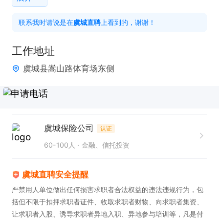
入；

联系我时请说是在
虞城直聘
上看到的，谢谢！
②不*经验、不*学历，零基础培训，专业导师带教；

③目标感强、踏实肯干不甘于固定死工资。

工作地址
虞城县嵩山路体育场东侧
三、工作时间（自由**、自主掌控）

上午：8:30—12:00

下午：14:30—17:30

 周末双休、法定节假日正常休息

虞城保险公司
认证
 时间自由**，工作时间自主把控

60-100人
金融、信托投资
不用坐班内卷，多跑多赚

虞城直聘安全提醒
四、薪资福利

严禁用人单位做出任何损害求职者合法权益的违法违规行为，包
①薪资结构：底薪 + 津贴 + 提成

括但不限于扣押求职者证件、收取求职者财物、向求职者集资、
②晋升透明公平，不靠关系靠能力;

让求职者入股、诱导求职者异地入职、异地参与培训等，凡是付