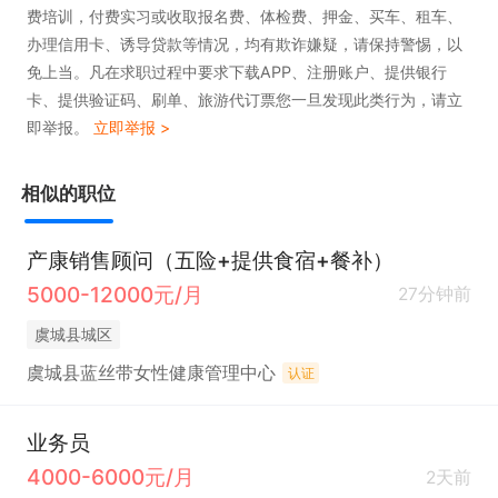
费培训，付费实习或收取报名费、体检费、押金、买车、租车、
③公司统一配置商业保险;

办理信用卡、诱导贷款等情况，均有欺诈嫌疑，请保持警惕，以
④公司提供大量客源，不用自己辛苦拓客
免上当。凡在求职过程中要求下载APP、注册账户、提供银行
卡、提供验证码、刷单、旅游代订票您一旦发现此类行为，请立
即举报。
立即举报 >
相似的职位
产康销售顾问（五险+提供食宿+餐补）
5000-12000元/月
27分钟前
虞城县城区
虞城县蓝丝带女性健康管理中心
认证
业务员
4000-6000元/月
2天前