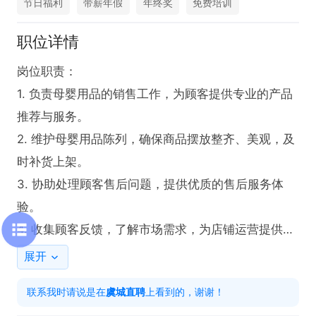
节日福利
带薪年假
年终奖
免费培训
职位详情
岗位职责：

1. 负责母婴用品的销售工作，为顾客提供专业的产品
推荐与服务。

2. 维护母婴用品陈列，确保商品摆放整齐、美观，及
时补货上架。

3. 协助处理顾客售后问题，提供优质的售后服务体
验。

4. 收集顾客反馈，了解市场需求，为店铺运营提供有
价值的建议。

展开
联系我时请说是在
虞城直聘
上看到的，谢谢！
任职要求：
