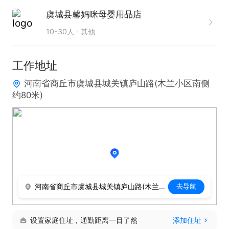
1. 具备良好的沟通能力，能够与顾客建立良好的互动
虞城县馨妈咪母婴用品店
关系。

10-30人
其他
2. 对母婴用品行业有一定了解，熟悉各类母婴产品特
点。

工作地址
3. 拥有较强的服务意识，能够耐心、细致地为顾客服
河南省商丘市虞城县城关镇庐山路(木兰小区南侧
务。

约80米)
4. 工作认真负责，有较强的责任心和团队协作精神。

工作时间：長白班

该岗位提供餐补、节日福利、带薪年假、年终奖等优
厚待遇，诚邀有志之士加入我们的团队，共同开启母
河南省商丘市虞城县城关镇庐山路(木兰小区南侧约80米)
去导航
婴用品销售新篇章！
设置家庭住址，通勤距离一目了然
添加住址