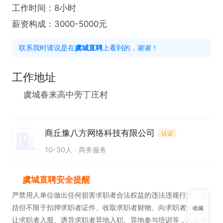
工作时间：8小时

薪资构成：3000-5000元
联系我时请说是在
虞城直聘
上看到的，谢谢！
工作地址
虞城春来高中旁丁庄村
商丘豫八方网络科技有限公司
认证
10-30人
商务服务
虞城直聘安全提醒
严禁用人单位做出任何损害求职者合法权益的违法违规行为，包
括但不限于扣押求职者证件、收取求职者财物、向求职者集资、
收藏
让求职者入股、诱导求职者异地入职、异地参与培训等，凡是付