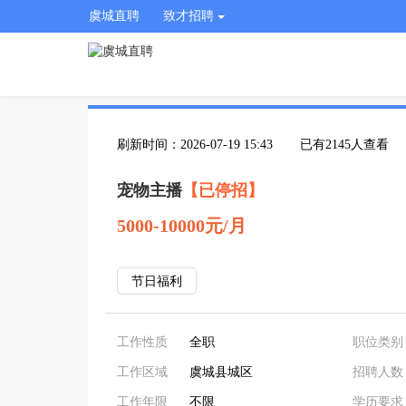
虞城直聘
致才招聘
刷新时间：2026-07-19 15:43
已有2145人查看
宠物主播
【已停招】
5000-10000元/月
节日福利
工作性质
全职
职位类别
工作区域
虞城县城区
招聘人数
工作年限
不限
学历要求