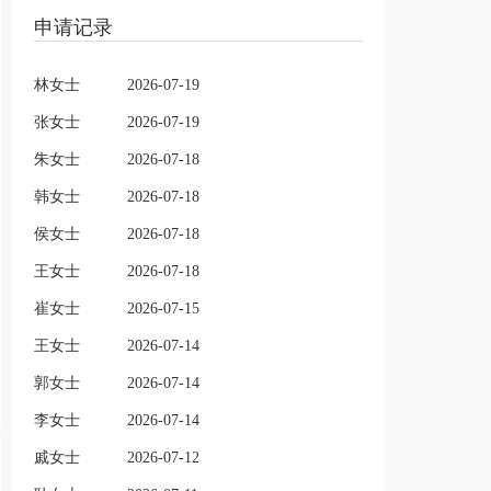
申请记录
林女士
2026-07-19
张女士
2026-07-19
朱女士
2026-07-18
韩女士
2026-07-18
侯女士
2026-07-18
王女士
2026-07-18
崔女士
2026-07-15
王女士
2026-07-14
郭女士
2026-07-14
李女士
2026-07-14
戚女士
2026-07-12