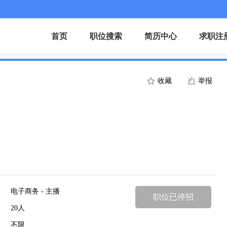
首页
职位搜索
简历中心
求职注
收藏
举报
电子商务 - 主播
职位已停招
20人
不限