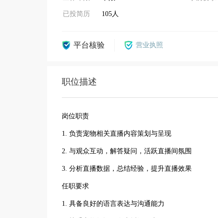
已投简历
105人
平台核验
营业执照
职位描述
岗位职责
1. 负责宠物相关直播内容策划与呈现
2. 与观众互动，解答疑问，活跃直播间氛围
3. 分析直播数据，总结经验，提升直播效果
任职要求
1. 具备良好的语言表达与沟通能力