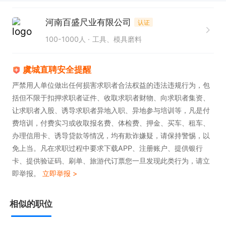
任职要求：

河南百盛尺业有限公司
认证
1. 大专及以上学历，机械、电子、质量管理等相关专
100-1000人
工具、模具磨料
业**，

2. 3年以上质量管理经验，1年以上团队管理经验，熟
虞城直聘安全提醒
悉质量体系搭建与审核，有重大质量问题处理经验*
严禁用人单位做出任何损害求职者合法权益的违法违规行为，包
*。

括但不限于扣押求职者证件、收取求职者财物、向求职者集资、
3. 熟悉检验流程与标准，具备供应商质量管理能力。

让求职者入股、诱导求职者异地入职、异地参与培训等，凡是付
费培训，付费实习或收取报名费、体检费、押金、买车、租车、
4. 风险意识强，善于跨部门沟通与问题解决，有领导
办理信用卡、诱导贷款等情况，均有欺诈嫌疑，请保持警惕，以
力、抗压性强，原则性强、细致严谨。
免上当。凡在求职过程中要求下载APP、注册账户、提供银行
卡、提供验证码、刷单、旅游代订票您一旦发现此类行为，请立
即举报。
立即举报 >
相似的职位