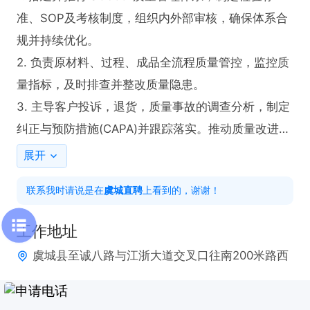
准、SOP及考核制度，组织内外部审核，确保体系合
规并持续优化。

2. 负责原材料、过程、成品全流程质量管控，监控质
量指标，及时排查并整改质量隐患。

3. 主导客户投诉，退货，质量事故的调查分析，制定
纠正与预防措施(CAPA)并跟踪落实。推动质量改进项
目(如QC小组活动，6Sigma)，联合生产，研发等部
展开
门解决重复性质量问题

联系我时请说是在
虞城直聘
上看到的，谢谢！
4. 搭建品质团队架构，培训检验员，质量工程师等人
员，明确岗位职责与绩效考核标准。统筹质量检测设
工作地址
备的校准，维护与管理，保障检验工作的准确性和高
虞城县至诚八路与江浙大道交叉口往南200米路西
效性。

5. 协同研发、采购、生产做好质量管控，确保产品符
合标准及客户要求，规避合规风险。
