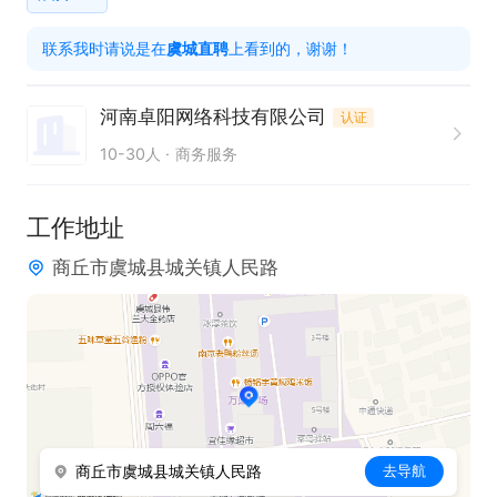
3个月涨底薪300。

联系我时请说是在
虞城直聘
上看到的，谢谢！
5. 享受公司提供的员工餐，相比点外卖更省钱、省
时、健康，还有节日福利。
河南卓阳网络科技有限公司
认证
10-30人
商务服务
工作地址
商丘市虞城县城关镇人民路
商丘市虞城县城关镇人民路
去导航