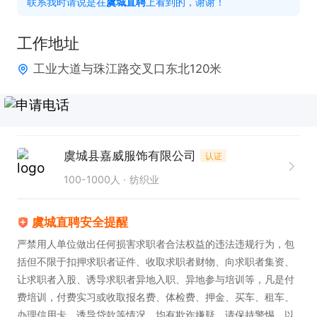
联系我时请说是在
虞城直聘
上看到的，谢谢！
对各类生产管理问题。

2. 必须熟悉羽绒服完整的生产流程，对每道工序的要
工作地址
点了如指掌。

工业大道与珠江路交叉口东北120米
3. 拥有出色的团队管理能力，能够有效激励员工，提
升团队整体绩效。

工作时间：長白班

虞城县嘉威服饰有限公司
认证
100-1000人
纺织业
薪资待遇优厚，8000 - 10000元。同时享有车间组长
管两餐的福利，还有节日福利、工作餐、免费培训以
虞城直聘安全提醒
及广阔的晋升空间，诚邀有志之士加入！
严禁用人单位做出任何损害求职者合法权益的违法违规行为，包
括但不限于扣押求职者证件、收取求职者财物、向求职者集资、
让求职者入股、诱导求职者异地入职、异地参与培训等，凡是付
费培训，付费实习或收取报名费、体检费、押金、买车、租车、
办理信用卡、诱导贷款等情况，均有欺诈嫌疑，请保持警惕，以