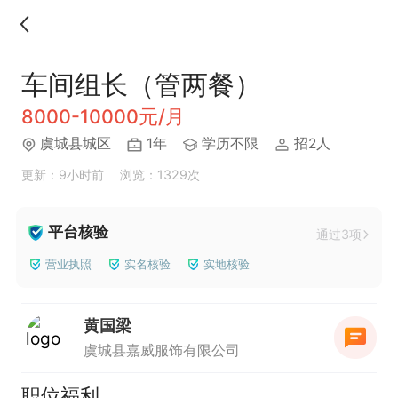
车间组长（管两餐）
8000-10000元/月
虞城县城区
1年
学历不限
招2人
更新：9小时前
浏览：1329次
平台核验
通过3项
营业执照
实名核验
实地核验
黄国梁
虞城县嘉威服饰有限公司
职位福利