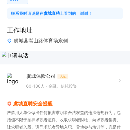
3、协助公司各类活动的宣传、客户邀约及现场接待
联系我时请说是在
虞城直聘
上看到的，谢谢！
工作，确保活动顺利进行。

4、提供专业、细致的客户服务，建立良好的客户关
工作地址
系，促进客户**留存。

虞城县嵩山路体育场东侧
【任职要求】

1、具备良好的沟通能力与服务意识，能够耐心、细致
地处理客户问题。

虞城保险公司
认证
2、有客户服务或相关经验者**，无经验者可接受系统
60-100人
金融、信托投资
培训。

3 、工作态度踏实稳定，具备较强的责任心和团队协
虞城直聘安全提醒
作精神。

严禁用人单位做出任何损害求职者合法权益的违法违规行为，包
4、熟悉基本办公软件操作，具备基础的信息处理能
括但不限于扣押求职者证件、收取求职者财物、向求职者集资、
力。

让求职者入股、诱导求职者异地入职、异地参与培训等，凡是付