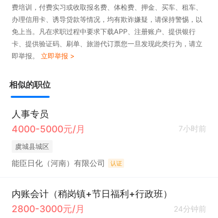
费培训，付费实习或收取报名费、体检费、押金、买车、租车、
5、对工作有热情，愿意在该岗位长久发展。

办理信用卡、诱导贷款等情况，均有欺诈嫌疑，请保持警惕，以
免上当。凡在求职过程中要求下载APP、注册账户、提供银行
卡、提供验证码、刷单、旅游代订票您一旦发现此类行为，请立
即举报。
立即举报 >
我们提供：完善培训体系、清晰职业发展路径、透明
晋升体系，诚挚期待您的加入。
相似的职位
人事专员
4000-5000元/月
7小时前
虞城县城区
能臣日化（河南）有限公司
认证
内账会计（稍岗镇+节日福利+行政班）
2800-3000元/月
24分钟前