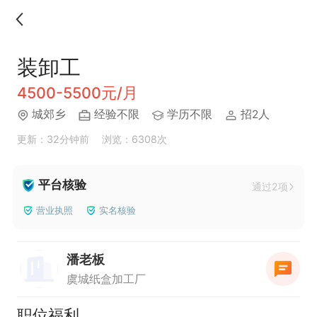
装卸工
4500-5500元/月
城郊乡
经验不限
学历不限
招2人
更新：32分钟前
浏览：6308次
平台核验
通过2项
营业执照
实名核验
潘老板
虞城纸盒加工厂
职位福利