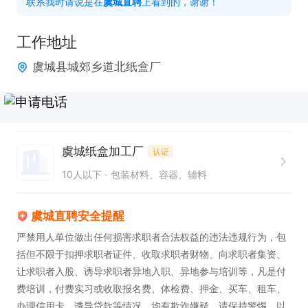
联系我时请说是在
虞城直聘
上看到的，谢谢！
行货物装卸。

2. 工作态度认真负责，对待每一次装卸任务都秉持严
工作地址
谨的工作作风。

虞城县城郊乡道北纸盒厂
3. 拥有良好的团队协作精神，能够与其他同事默契配
合，共同完成工作。

工作时间：長白班

虞城纸盒加工厂
认证
10人以下
包装材料、容器、辅料
薪资待遇：4500-5500，提供免费培训，诚邀优秀的
您加入，一起开启新征程！本岗位现招聘2人，期待
虞城直聘安全提醒
有志于从事货物装卸工作的您踊跃报名，在这个岗位
严禁用人单位做出任何损害求职者合法权益的违法违规行为，包
上发挥您的专业技能，实现自我价值。
括但不限于扣押求职者证件、收取求职者财物、向求职者集资、
让求职者入股、诱导求职者异地入职、异地参与培训等，凡是付
费培训，付费实习或收取报名费、体检费、押金、买车、租车、
办理信用卡、诱导贷款等情况，均有欺诈嫌疑，请保持警惕，以