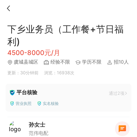
下乡业务员（工作餐+节日福
利)
4500-8000元/月
虞城县城区
经验不限
学历不限
招10人
更新：30分钟前
浏览：16938次
平台核验
通过2项
营业执照
实名核验
孙女士
范伟电配