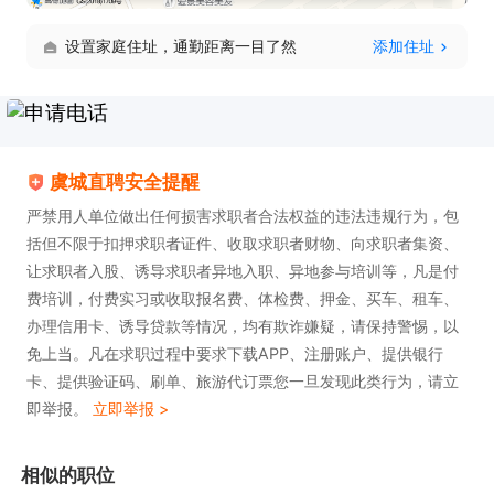
的职业发展空间，共同开创美好未来。**您满足任职
设置家庭住址，通勤距离一目了然
添加住址
要求，热爱销售工作，就有机会在这个岗位上大展拳
脚，收获理想的薪资与福利，与公司一同成长进步。
虞城直聘安全提醒
严禁用人单位做出任何损害求职者合法权益的违法违规行为，包
括但不限于扣押求职者证件、收取求职者财物、向求职者集资、
让求职者入股、诱导求职者异地入职、异地参与培训等，凡是付
费培训，付费实习或收取报名费、体检费、押金、买车、租车、
办理信用卡、诱导贷款等情况，均有欺诈嫌疑，请保持警惕，以
免上当。凡在求职过程中要求下载APP、注册账户、提供银行
卡、提供验证码、刷单、旅游代订票您一旦发现此类行为，请立
即举报。
立即举报 >
相似的职位