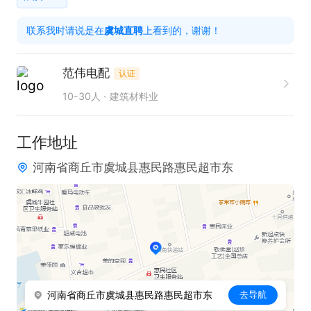
任职要求：

联系我时请说是在
虞城直聘
上看到的，谢谢！
1. 持有驾驶证，能够熟练驾驶车辆，满足工作出行需
求。

范伟电配
认证
2. 具备高度的责任心，服从公司工作安排。

10-30人
建筑材料业
3. 工作认真负责，对销售工作充满热情，有良好的服
务意识。

工作地址
河南省商丘市虞城县惠民路惠民超市东
薪资待遇：试用期过后综合薪资 4500 - 8000 元，由
底薪与提成构成。

福利：公司提供工作餐及节日福利。

本岗位诚邀有志于投身电动车配件销售领域，具备良
河南省商丘市虞城县惠民路惠民超市东
去导航
好沟通与执行能力的人士加入。我们将为您提供广阔