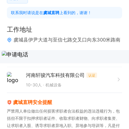
展业务的关键技能。

联系我时请说是在
虞城直聘
上看到的，谢谢！
2. 拥有敏锐的市场洞察力，能够迅速捕捉潜在客户需
求。

工作地址
3. 具备出色的沟通协调能力，能与不同类型客户建立
虞城县伊尹大道与至信七路交叉口向东300米路南
良好合作关系。

工作时间：長白班

职位福利：出差有补助，提供食宿，缴纳社保，享有
节日福利。此岗位在招人数为10人，薪资待遇优厚，1
河南轩骏汽车科技有限公司
认证
0000-15000元。诚邀有志之士加入，共创辉煌！
10-30人
机械设备
虞城直聘安全提醒
严禁用人单位做出任何损害求职者合法权益的违法违规行为，包
括但不限于扣押求职者证件、收取求职者财物、向求职者集资、
让求职者入股、诱导求职者异地入职、异地参与培训等，凡是付