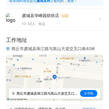
联系我时请说是在
虞城直聘
上看到的，谢谢！
及良好的晋升空间。该岗位诚邀有志于从事管理工作
的人士加入，凭借您的经验与能力，在这里将有机会
虞城县华峰园烘焙店
认证
充分施展才华，实现职业价值的提升。我们期待您的
10-30人
食品
加入，共同开启新的篇章！
工作地址
商丘市虞城县珠江路与嵩山大道交叉口南40米
商丘市虞城县珠江路与嵩山大道交叉口南40米
去导航