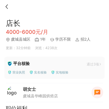
店长
4000-6000元/月
虞城县城区
1年
学历不限
招2人
更新：32分钟前
浏览：4238次
平台核验
通过3项
营业执照
实名核验
实地核验
胡女士
虞城县华峰园烘焙店
职位福利