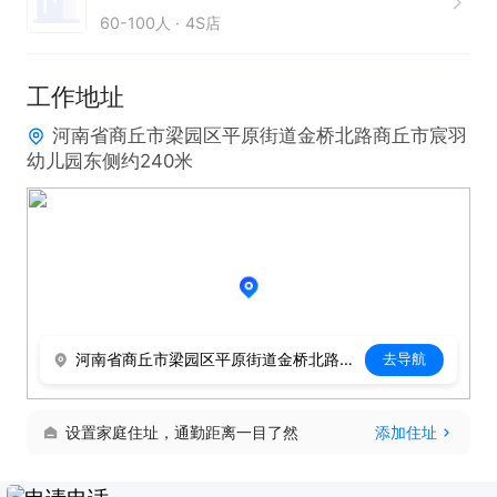
60-100人
4S店
发展空间。若你对驾驶工作满怀热忱且具备熟练的货
车驾驶技能，欢迎加入我们，共启新的职业篇章！
工作地址
河南省商丘市梁园区平原街道金桥北路商丘市宸羽
幼儿园东侧约240米
河南省商丘市梁园区平原街道金桥北路商丘市宸羽幼儿园东侧约240米
去导航
设置家庭住址，通勤距离一目了然
添加住址