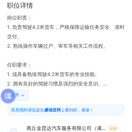
职位详情
岗位职责：

1. 负责驾驶4.2米货车，严格保障运输任务安全、准时
交付。

2. 熟练操作车辆过户、审车等相关工作流程。

任职要求：

1. 须具备熟练驾驶4.2米货车的专业技能。

2. 拥有良好的驾驶习惯及强烈的安全意识。

展开
工作时间：長白班

联系我时请说是在
虞城直聘
上看到的，谢谢！
本岗位薪资待遇优厚，提供包食宿福利及节日福利
商丘金昆达汽车服务有限公司（满意二手车）
认证
等。在这里，你将拥有稳定的工作环境与广阔的职业