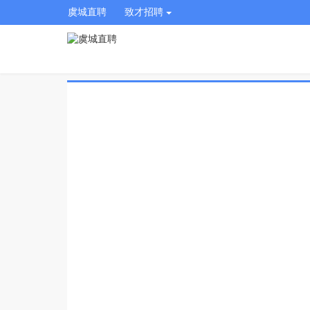
虞城直聘
致才招聘