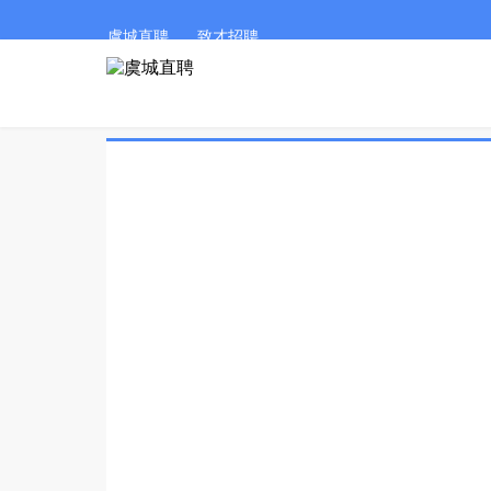
虞城直聘
致才招聘